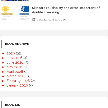
Skincare routine try and error | Important of
double cleansing
Tuesday, April 21, 2020
BLOG ARCHIVE
►
2026
(19)
►
July 2026
(4)
►
June 2026
(3)
►
May 2026
(2)
►
April 2026
(1)
►
March 2026
(3)
►
February 2026
(2)
►
January 2026
(4)
►
2025
(50)
►
December 2025
(3)
►
November 2025
(2)
►
October 2025
(2)
BLOG LIST