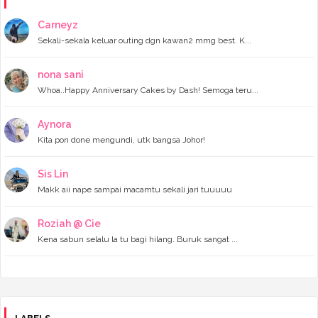
►
October 2023
(11)
►
September 2023
(8)
Carneyz
►
August 2023
(14)
Sekali-sekala keluar outing dgn kawan2 mmg best. K...
►
July 2023
(9)
►
June 2023
(7)
►
May 2023
(5)
nona sani
►
April 2023
(11)
Whoa..Happy Anniversary Cakes by Dash! Semoga teru...
►
March 2023
(20)
►
February 2023
(7)
Aynora
►
January 2023
(11)
Kita pon done mengundi, utk bangsa Johor!
►
2022
(122)
►
December 2022
(13)
►
November 2022
(12)
Sis Lin
►
October 2022
(8)
Makk aii nape sampai macamtu sekali jari tuuuuu
►
September 2022
(16)
►
August 2022
(4)
►
July 2022
(16)
Roziah @ Cie
►
June 2022
(11)
Kena sabun selalu la tu bagi hilang. Buruk sangat ...
►
May 2022
(10)
►
April 2022
(14)
►
March 2022
(8)
►
February 2022
(6)
►
January 2022
(4)
►
2021
(141)