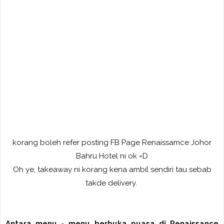
korang boleh refer posting FB Page Renaissamce Johor
Bahru Hotel ni ok =D
Oh ye, takeaway ni korang kena ambil sendiri tau sebab
takde delivery.
Antara menu - menu berbuka puasa di Renaissance