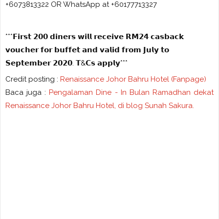
+6073813322 OR WhatsApp at +60177713327
***𝗙𝗶𝗿𝘀𝘁 𝟮𝟬𝟬 𝗱𝗶𝗻𝗲𝗿𝘀 𝘄𝗶𝗹𝗹 𝗿𝗲𝗰𝗲𝗶𝘃𝗲 𝗥𝗠𝟮𝟰 𝗰𝗮𝘀𝗯𝗮𝗰𝗸
𝘃𝗼𝘂𝗰𝗵𝗲𝗿 𝗳𝗼𝗿 𝗯𝘂𝗳𝗳𝗲𝘁 𝗮𝗻𝗱 𝘃𝗮𝗹𝗶𝗱 𝗳𝗿𝗼𝗺 𝗝𝘂𝗹𝘆 𝘁𝗼
𝗦𝗲𝗽𝘁𝗲𝗺𝗯𝗲𝗿 𝟮𝟬𝟮𝟬. 𝗧&𝗖𝘀 𝗮𝗽𝗽𝗹𝘆***
Credit posting :
Renaissance Johor Bahru Hotel (Fanpage)
Baca juga :
Pengalaman Dine - In Bulan Ramadhan dekat
Renaissance Johor Bahru Hotel, di blog Sunah Sakura.