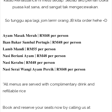
kalau Renaissance ni mesti sedap. Sebab aku pernah buka
puasa kat sana, and sangat tak mengecewakan.
So tunggu apa lagi, jom lerrrr orang JB kita order hehe =D
𝐀𝐲𝐚𝐦 𝐌𝐚𝐬𝐚𝐤 𝐌𝐞𝐫𝐚𝐡 | 𝐑𝐌𝟒𝟖 𝐩𝐞𝐫 𝐩𝐞𝐫𝐬𝐨𝐧
𝐈𝐤𝐚𝐧 𝐁𝐚𝐤𝐚𝐫 𝐒𝐚𝐦𝐛𝐚𝐥 𝐏𝐨𝐫𝐭𝐮𝐠𝐢𝐬 | 𝐑𝐌𝟒𝟖 𝐩𝐞𝐫 𝐩𝐞𝐫𝐬𝐨𝐧
𝐋𝐚𝐦𝐛 𝐌𝐚𝐧𝐝𝐢 | 𝐑𝐌𝟓𝟓 𝐩𝐞𝐫 𝐩𝐞𝐫𝐬𝐨𝐧
𝐍𝐚𝐬𝐢 𝐁𝐞𝐫𝐢𝐚𝐧𝐢 𝐀𝐲𝐚𝐦 | 𝐑𝐌𝟒𝟖 𝐩𝐞𝐫 𝐩𝐞𝐫𝐬𝐨𝐧
𝐍𝐚𝐬𝐢 𝐊𝐞𝐫𝐚𝐛𝐮 | 𝐑𝐌𝟒𝟖 𝐩𝐞𝐫 𝐩𝐞𝐫𝐬𝐨𝐧
𝐍𝐚𝐬𝐢 𝐒𝐞𝐫𝐚𝐢 𝐖𝐚𝐧𝐠𝐢 𝐀𝐲𝐚𝐦 𝐏𝐞𝐫𝐜𝐢𝐤 | 𝐑𝐌𝟒𝟖 𝐩𝐞𝐫 𝐩𝐞𝐫𝐬𝐨𝐧
*All menus are served with complimentary drink and
refillable rice
Book and reserve your seats now by calling us at