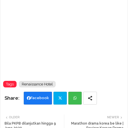
Tags
Renaissance Hotel
Facebook
Twi
Wh
OLDER
NEWER
tte
ats
Bila PKPB dilanjutkan hingga 9
Marathon drama korea be like |
June 2020
Review Korean Drama