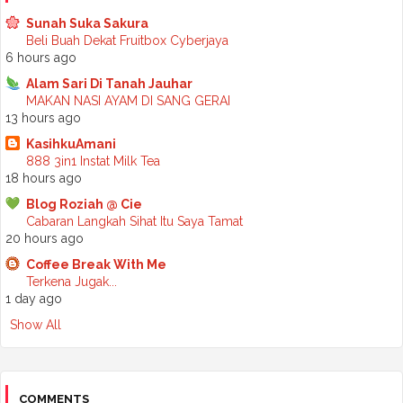
►
September 2025
(7)
►
August 2025
(7)
Sunah Suka Sakura
►
July 2025
(2)
Beli Buah Dekat Fruitbox Cyberjaya
►
June 2025
(5)
6 hours ago
►
May 2025
(6)
Alam Sari Di Tanah Jauhar
►
April 2025
(6)
MAKAN NASI AYAM DI SANG GERAI
►
March 2025
(6)
13 hours ago
►
February 2025
(1)
►
January 2025
(3)
KasihkuAmani
►
2024
(68)
888 3in1 Instat Milk Tea
►
November 2024
(7)
18 hours ago
►
October 2024
(8)
Blog Roziah @ Cie
►
September 2024
(4)
Cabaran Langkah Sihat Itu Saya Tamat
►
August 2024
(6)
20 hours ago
►
July 2024
(6)
►
June 2024
(7)
Coffee Break With Me
►
May 2024
(5)
Terkena Jugak...
►
April 2024
(11)
1 day ago
►
March 2024
(6)
Show All
►
February 2024
(3)
►
January 2024
(5)
►
2023
(118)
►
December 2023
(11)
►
November 2023
(4)
COMMENTS