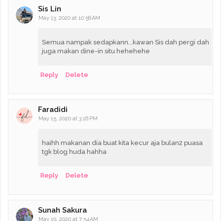
Sis Lin
May 13, 2020 at 10:58 AM
Semua nampak sedapkann...kawan Sis dah pergi dah
juga makan dine-in situ hehehehe
Reply
Delete
Faradidi
May 15, 2020 at 3:16 PM
haihh makanan dia buat kita kecur aja bulan2 puasa
tgk blog huda hahha
Reply
Delete
Sunah Sakura
May 19, 2020 at 7:54 AM