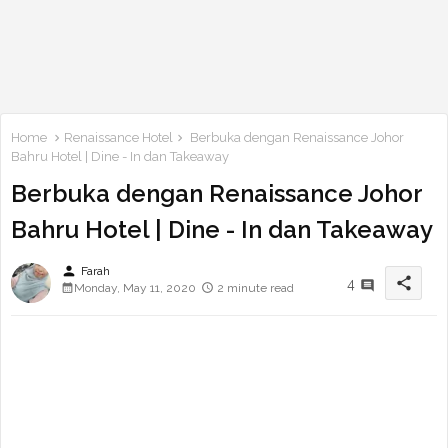
Home
Renaissance Hotel
Berbuka dengan Renaissance Johor
Bahru Hotel | Dine - In dan Takeaway
Berbuka dengan Renaissance Johor
Bahru Hotel | Dine - In dan Takeaway
person
Farah
share
4
Monday, May 11, 2020
2 minute read