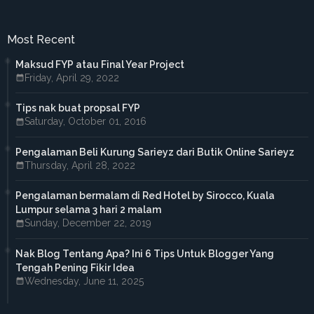
►
December 2016
(1)
►
November 2016
(3)
►
October 2016
(7)
Most Recent
►
September 2016
(5)
►
August 2016
(3)
Maksud FYP atau Final Year Project
►
June 2016
(3)
Friday, April 29, 2022
►
May 2016
(5)
►
April 2016
(2)
Tips nak buat propsal FYP
►
March 2016
(2)
Saturday, October 01, 2016
►
February 2016
(2)
►
2015
(18)
►
December 2015
(1)
Pengalaman Beli Kurung Sarieyz dari Butik Online Sarieyz
►
November 2015
(1)
Thursday, April 28, 2022
►
October 2015
(3)
►
September 2015
(4)
Pengalaman bermalam di Red Hotel by Sirocco, Kuala
►
July 2015
(2)
Lumpur selama 3 hari 2 malam
►
April 2015
(2)
Sunday, December 22, 2019
►
March 2015
(1)
►
February 2015
(3)
Nak Blog Tentang Apa? Ini 6 Tips Untuk Blogger Yang
►
January 2015
(1)
Tengah Pening Fikir Idea
►
2014
(38)
Wednesday, June 11, 2025
►
October 2014
(2)
►
September 2014
(6)
►
August 2014
(4)