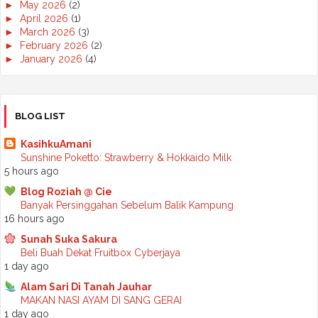
►
May 2026
(2)
►
April 2026
(1)
►
March 2026
(3)
►
February 2026
(2)
►
January 2026
(4)
►
2025
(50)
►
December 2025
(3)
►
November 2025
(2)
►
October 2025
(2)
BLOG LIST
►
September 2025
(7)
►
August 2025
(7)
KasihkuAmani
►
July 2025
(2)
Sunshine Poketto: Strawberry & Hokkaido Milk
►
June 2025
(5)
5 hours ago
►
May 2025
(6)
Blog Roziah @ Cie
►
April 2025
(6)
Banyak Persinggahan Sebelum Balik Kampung
►
March 2025
(6)
16 hours ago
►
February 2025
(1)
►
January 2025
(3)
Sunah Suka Sakura
►
2024
(68)
Beli Buah Dekat Fruitbox Cyberjaya
►
November 2024
(7)
1 day ago
►
October 2024
(8)
Alam Sari Di Tanah Jauhar
►
September 2024
(4)
MAKAN NASI AYAM DI SANG GERAI
►
August 2024
(6)
1 day ago
►
July 2024
(6)