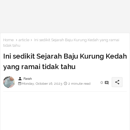
Home
article
Ini sedikit Sejarah Baju Kurung Kedah yang ramai
tidak tahu
Ini sedikit Sejarah Baju Kurung Kedah
yang ramai tidak tahu
person
Farah
share
0
Monday, October 16, 2023
2 minute read