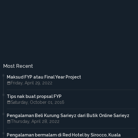
►
January 2018
(1)
►
2017
(41)
►
December 2017
(3)
►
November 2017
(3)
►
October 2017
(3)
►
September 2017
(3)
►
August 2017
(2)
►
July 2017
(5)
►
June 2017
(6)
►
May 2017
(4)
►
April 2017
(3)
Most Recent
►
March 2017
(1)
►
February 2017
(4)
Maksud FYP atau Final Year Project
►
January 2017
(4)
Friday, April 29, 2022
►
2016
(33)
►
December 2016
(1)
Tips nak buat propsal FYP
►
November 2016
(3)
Saturday, October 01, 2016
►
October 2016
(7)
►
September 2016
(5)
►
August 2016
(3)
Pengalaman Beli Kurung Sarieyz dari Butik Online Sarieyz
►
June 2016
(3)
Thursday, April 28, 2022
►
May 2016
(5)
►
April 2016
(2)
Pengalaman bermalam di Red Hotel by Sirocco, Kuala
►
March 2016
(2)