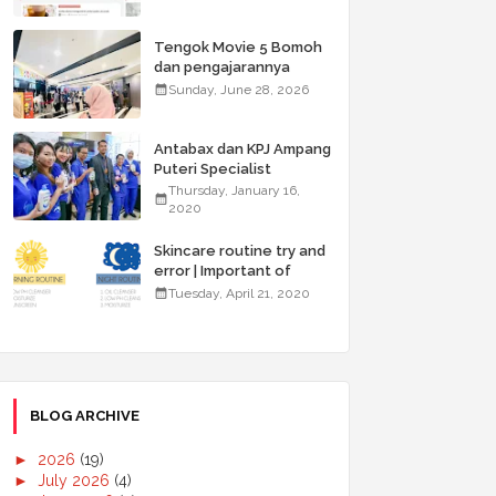
Tengok Movie 5 Bomoh
dan pengajarannya
Sunday, June 28, 2026
Antabax dan KPJ Ampang
Puteri Specialist
Hospital Anjur Kembali
Thursday, January 16,
Kempen ABC for Health
2020
Skincare routine try and
error | Important of
double cleansing
Tuesday, April 21, 2020
BLOG ARCHIVE
►
2026
(19)
►
July 2026
(4)