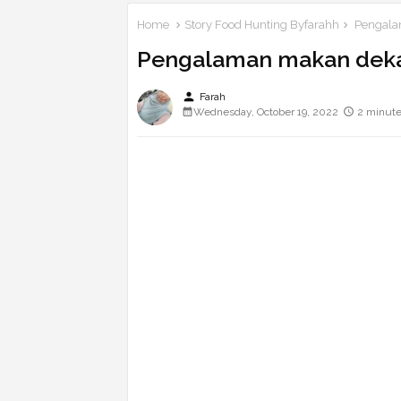
Home
Story Food Hunting Byfarahh
Pengalam
Pengalaman makan dekat
person
Farah
Wednesday, October 19, 2022
2 minute