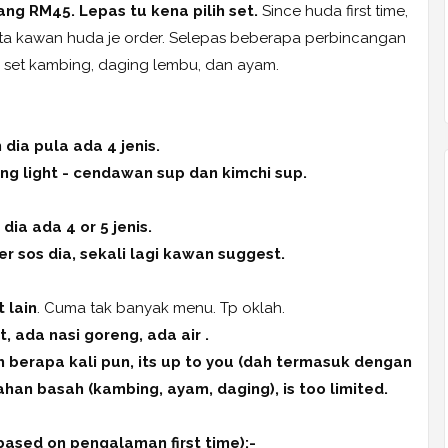
rang RM45. Lepas tu kena pilih set.
Since huda first time,
minta kawan huda je order. Selepas beberapa perbincangan
ih set kambing, daging lembu, dan ayam.
 dia pula ada 4 jenis.
g light - cendawan sup dan kimchi sup.
 dia ada 4 or 5 jenis.
r sos dia, sekali lagi kawan suggest.
 lain
. Cuma tak banyak menu. Tp oklah.
, ada nasi goreng, ada air .
berapa kali pun, its up to you (dah termasuk dengan
han basah (kambing, ayam, daging), is too limited.
sed on pengalaman first time):-