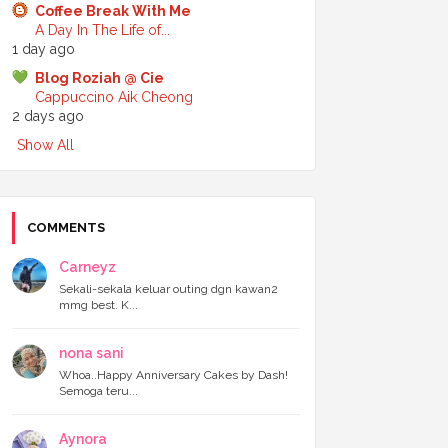
Coffee Break With Me
►
July 2024
(6)
A Day In The Life of...
►
June 2024
(7)
1 day ago
►
May 2024
(5)
►
April 2024
(11)
Blog Roziah @ Cie
►
March 2024
(6)
Cappuccino Aik Cheong
►
February 2024
(3)
2 days ago
►
January 2024
(5)
Show All
►
2023
(118)
►
December 2023
(11)
►
November 2023
(4)
►
October 2023
(11)
►
September 2023
(8)
COMMENTS
►
August 2023
(14)
►
July 2023
(9)
Carneyz
►
June 2023
(7)
Sekali-sekala keluar outing dgn kawan2
►
May 2023
(5)
mmg best. K...
►
April 2023
(11)
►
March 2023
(20)
nona sani
►
February 2023
(7)
►
January 2023
(11)
Whoa..Happy Anniversary Cakes by Dash!
Semoga teru...
▼
2022
(122)
►
December 2022
(13)
►
November 2022
(12)
Aynora