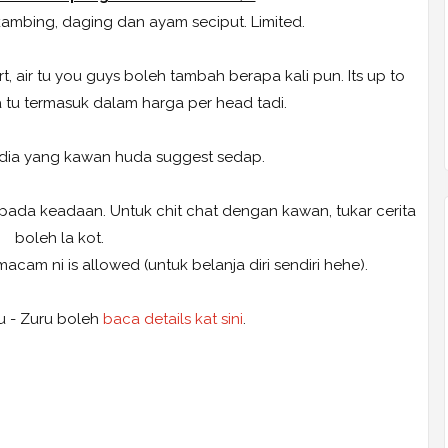
kambing, daging dan ayam seciput. Limited.
t, air tu you guys boleh tambah berapa kali pun. Its up to
tu termasuk dalam harga per head tadi.
i dia yang kawan huda suggest sedap.
pada keadaan. Untuk chit chat dengan kawan, tukar cerita
boleh la kot.
cam ni is allowed (untuk belanja diri sendiri hehe).
u - Zuru boleh
baca details kat sini
.