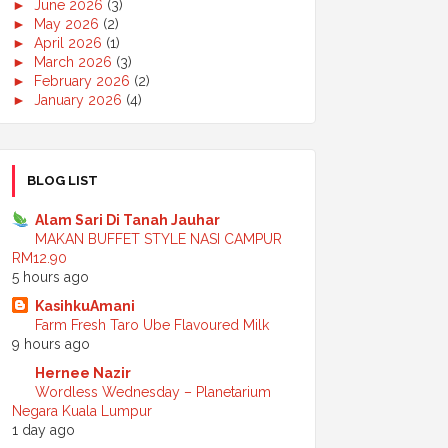
►
June 2026
(3)
►
May 2026
(2)
►
April 2026
(1)
►
March 2026
(3)
►
February 2026
(2)
►
January 2026
(4)
►
2025
(50)
►
December 2025
(3)
►
November 2025
(2)
►
October 2025
(2)
BLOG LIST
►
September 2025
(7)
►
August 2025
(7)
Alam Sari Di Tanah Jauhar
►
July 2025
(2)
MAKAN BUFFET STYLE NASI CAMPUR
►
June 2025
(5)
RM12.90
►
May 2025
(6)
5 hours ago
►
April 2025
(6)
KasihkuAmani
►
March 2025
(6)
Farm Fresh Taro Ube Flavoured Milk
►
February 2025
(1)
9 hours ago
►
January 2025
(3)
►
2024
(68)
Hernee Nazir
►
November 2024
(7)
Wordless Wednesday – Planetarium
►
October 2024
(8)
Negara Kuala Lumpur
►
September 2024
(4)
1 day ago
►
August 2024
(6)