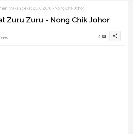
an makan dekat Zuru Zuru - Nong Chik Johor
 Zuru Zuru - Nong Chik Johor
share
4
 read