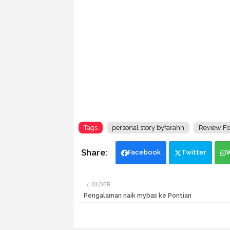
Tags
personal story byfarahh
Review F
Facebook
Twitter
OLDER
Pengalaman naik mybas ke Pontian