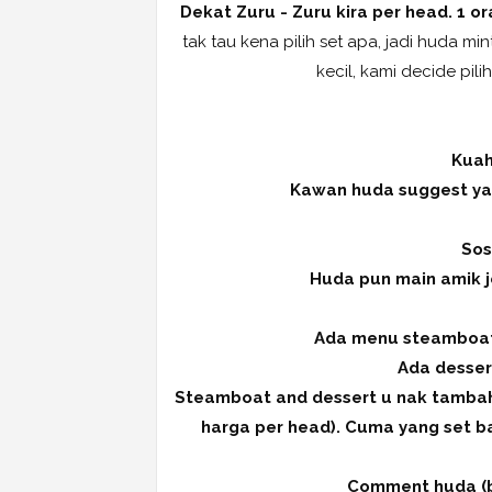
Dekat Zuru - Zuru kira per head. 1 o
tak tau kena pilih set apa, jadi huda 
kecil, kami decide pil
Kuah
Kawan huda suggest yan
Sos
Huda pun main amik je
Ada menu steamboat
Ada dessert
Steamboat and dessert u nak tambah 
harga per head). Cuma yang set ba
Comment huda (ba