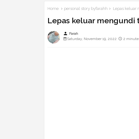
Home
personal story byfarahh
Lepas keluar 
Lepas keluar mengundi 
person
Farah
Saturday, November 19, 2022
2 minute