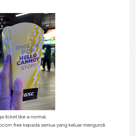
a ticket like a normal.
orn free kepada semua yang keluar mengundi.