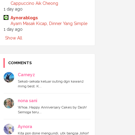
Cappuccino Aik Cheong
►
July 2024
(6)
1 day ago
►
June 2024
(7)
►
May 2024
(5)
Aynorablogs
►
April 2024
(11)
Ayam Masak Kicap, Dinner Yang Simple
►
March 2024
(6)
1 day ago
►
February 2024
(3)
Show All
►
January 2024
(5)
►
2023
(118)
►
December 2023
(11)
►
November 2023
(4)
►
October 2023
(11)
COMMENTS
►
September 2023
(8)
►
August 2023
(14)
Carneyz
►
July 2023
(9)
Sekali-sekala keluar outing dgn kawan2
►
June 2023
(7)
mmg best. K...
►
May 2023
(5)
►
April 2023
(11)
nona sani
►
March 2023
(20)
►
February 2023
(7)
Whoa..Happy Anniversary Cakes by Dash!
Semoga teru...
►
January 2023
(11)
▼
2022
(122)
►
December 2022
(13)
Aynora
▼
November 2022
(12)
Kita pon done mengundi, utk bangsa Johor!