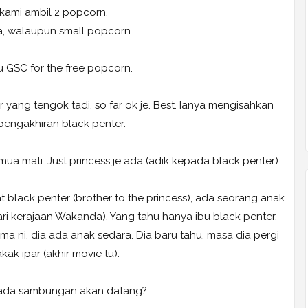
 kami ambil 2 popcorn.
, walaupun small popcorn.
 GSC for the free popcorn.
 yang tengok tadi, so far ok je. Best. Ianya mengisahkan
pengakhiran black penter.
emua mati. Just princess je ada (adik kepada black penter).
at black penter (brother to the princess), ada seorang anak
dari kerajaan Wakanda). Yang tahu hanya ibu black penter.
ma ni, dia ada anak sedara. Dia baru tahu, masa dia pergi
kak ipar (akhir movie tu).
ada sambungan akan datang?