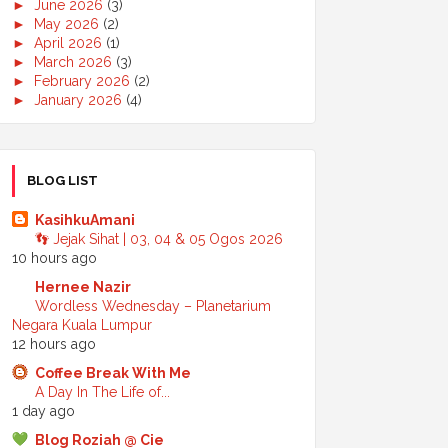
►
June 2026
(3)
►
May 2026
(2)
►
April 2026
(1)
►
March 2026
(3)
►
February 2026
(2)
►
January 2026
(4)
►
2025
(50)
►
December 2025
(3)
►
November 2025
(2)
►
October 2025
(2)
BLOG LIST
►
September 2025
(7)
►
August 2025
(7)
KasihkuAmani
►
July 2025
(2)
👣 Jejak Sihat | 03, 04 & 05 Ogos 2026
►
June 2025
(5)
10 hours ago
►
May 2025
(6)
Hernee Nazir
►
April 2025
(6)
Wordless Wednesday – Planetarium
►
March 2025
(6)
Negara Kuala Lumpur
►
February 2025
(1)
12 hours ago
►
January 2025
(3)
►
2024
(68)
Coffee Break With Me
►
November 2024
(7)
A Day In The Life of...
►
October 2024
(8)
1 day ago
►
September 2024
(4)
Blog Roziah @ Cie
►
August 2024
(6)