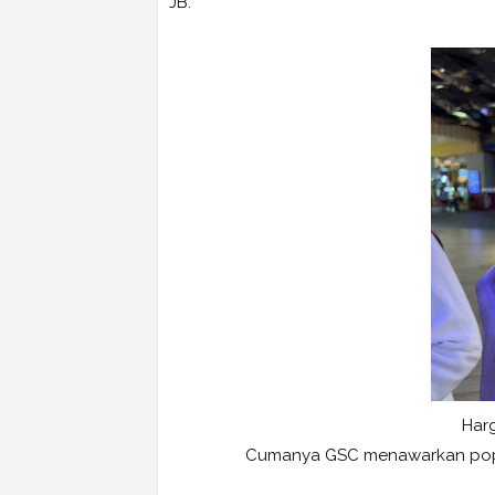
JB.
Harg
Cumanya GSC menawarkan popc