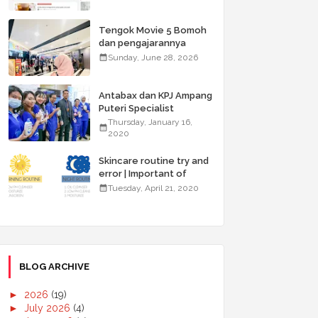
Tengok Movie 5 Bomoh
dan pengajarannya
Sunday, June 28, 2026
Antabax dan KPJ Ampang
Puteri Specialist
Hospital Anjur Kembali
Thursday, January 16,
Kempen ABC for Health
2020
Skincare routine try and
error | Important of
double cleansing
Tuesday, April 21, 2020
BLOG ARCHIVE
►
2026
(19)
►
July 2026
(4)