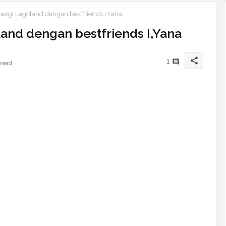
rgi Legoland dengan bestfriends I,Yana
and dengan bestfriends I,Yana
share
1
 read