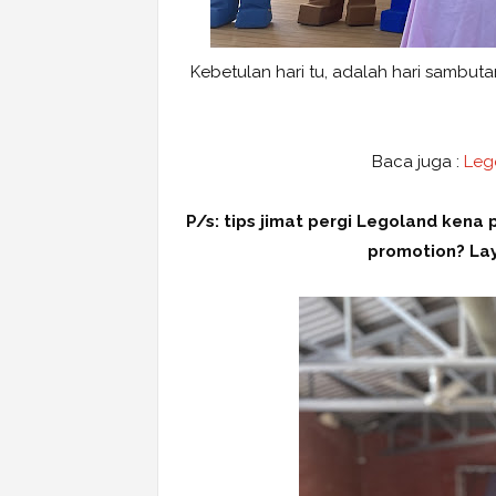
Kebetulan hari tu, adalah hari sambut
Baca juga :
Leg
P/s: tips jimat pergi Legoland ken
promotion? Lay