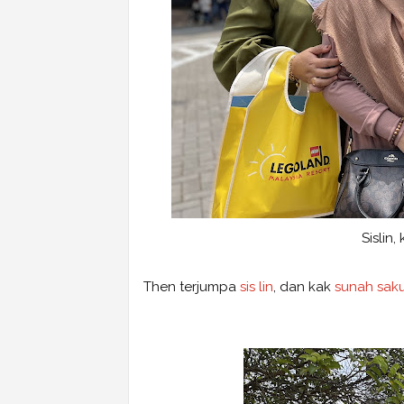
Sislin
Then terjumpa
sis lin
, dan kak
sunah sak