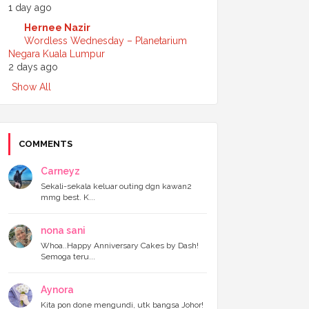
1 day ago
►
July 2024
(6)
►
June 2024
(7)
Hernee Nazir
►
May 2024
(5)
Wordless Wednesday – Planetarium
►
April 2024
(11)
Negara Kuala Lumpur
►
March 2024
(6)
2 days ago
►
February 2024
(3)
Show All
►
January 2024
(5)
►
2023
(118)
►
December 2023
(11)
►
November 2023
(4)
►
October 2023
(11)
COMMENTS
►
September 2023
(8)
►
August 2023
(14)
Carneyz
►
July 2023
(9)
Sekali-sekala keluar outing dgn kawan2
►
June 2023
(7)
mmg best. K...
►
May 2023
(5)
►
April 2023
(11)
nona sani
►
March 2023
(20)
►
February 2023
(7)
Whoa..Happy Anniversary Cakes by Dash!
Semoga teru...
►
January 2023
(11)
▼
2022
(122)
►
December 2022
(13)
Aynora
►
November 2022
(12)
Kita pon done mengundi, utk bangsa Johor!