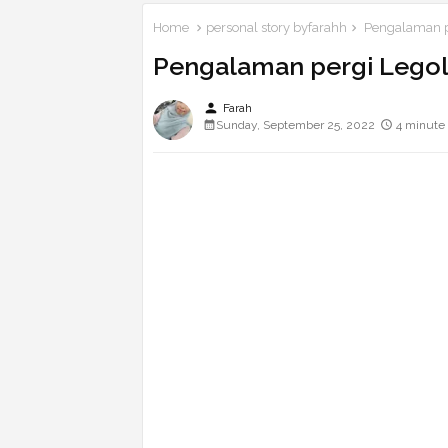
Home
personal story byfarahh
Pengalaman pe
Pengalaman pergi Legol
person
Farah
Sunday, September 25, 2022
4 minute