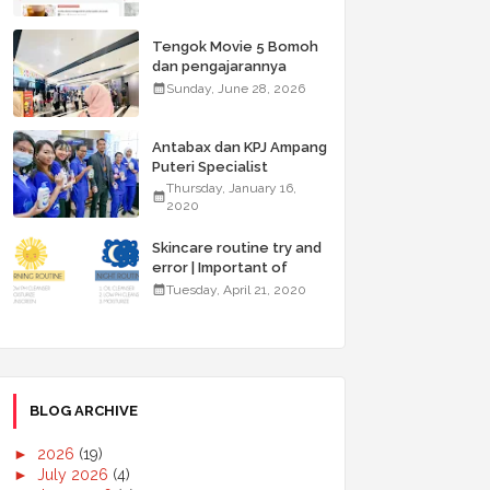
Tengok Movie 5 Bomoh
dan pengajarannya
Sunday, June 28, 2026
Antabax dan KPJ Ampang
Puteri Specialist
Hospital Anjur Kembali
Thursday, January 16,
Kempen ABC for Health
2020
Skincare routine try and
error | Important of
double cleansing
Tuesday, April 21, 2020
BLOG ARCHIVE
►
2026
(19)
►
July 2026
(4)