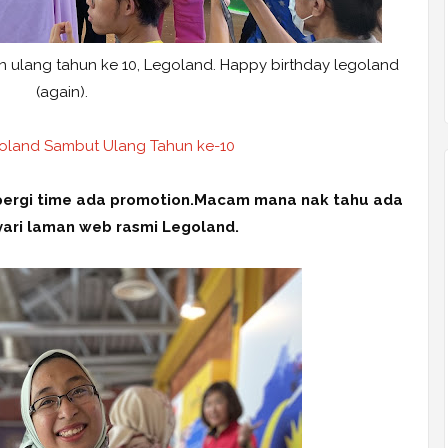
an ulang tahun ke 10, Legoland. Happy birthday legoland
(again).
oland Sambut Ulang Tahun ke-10
a pergi time ada promotion.Macam mana nak tahu ada
ari laman web rasmi Legoland.