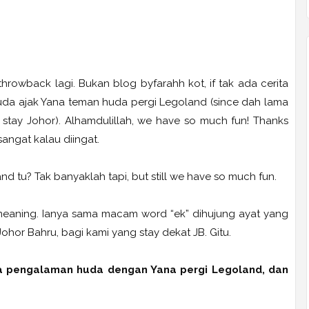
 throwback lagi. Bukan blog byfarahh kot, if tak ada cerita
u huda ajak Yana teman huda pergi Legoland (since dah lama
tay Johor). Alhamdulillah, we have so much fun! Thanks
angat kalau diingat.
d tu? Tak banyaklah tapi, but still we have so much fun.
 meaning. Ianya sama macam word “ek” dihujung ayat yang
ohor Bahru, bagi kami yang stay dekat JB. Gitu.
a pengalaman huda dengan Yana pergi Legoland, dan