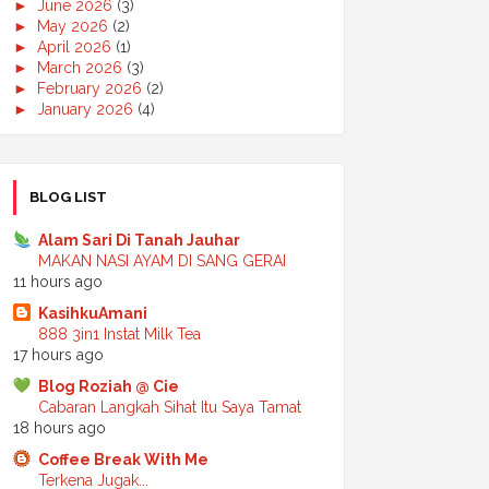
►
June 2026
(3)
►
May 2026
(2)
►
April 2026
(1)
►
March 2026
(3)
►
February 2026
(2)
►
January 2026
(4)
►
2025
(50)
►
December 2025
(3)
►
November 2025
(2)
►
October 2025
(2)
BLOG LIST
►
September 2025
(7)
►
August 2025
(7)
Alam Sari Di Tanah Jauhar
►
July 2025
(2)
MAKAN NASI AYAM DI SANG GERAI
►
June 2025
(5)
11 hours ago
►
May 2025
(6)
KasihkuAmani
►
April 2025
(6)
888 3in1 Instat Milk Tea
►
March 2025
(6)
17 hours ago
►
February 2025
(1)
►
January 2025
(3)
Blog Roziah @ Cie
►
2024
(68)
Cabaran Langkah Sihat Itu Saya Tamat
►
November 2024
(7)
18 hours ago
►
October 2024
(8)
Coffee Break With Me
►
September 2024
(4)
Terkena Jugak...
►
August 2024
(6)