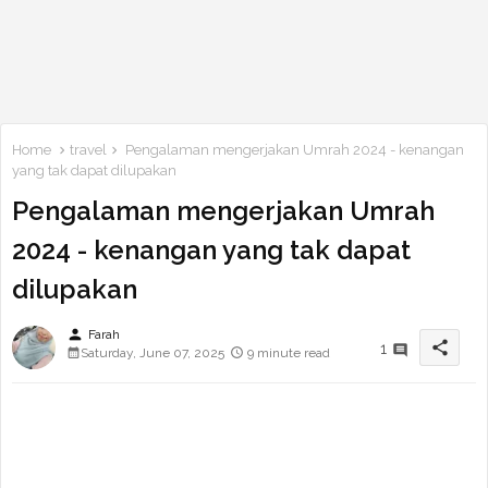
Home
travel
Pengalaman mengerjakan Umrah 2024 - kenangan
yang tak dapat dilupakan
Pengalaman mengerjakan Umrah
2024 - kenangan yang tak dapat
dilupakan
person
Farah
share
1
Saturday, June 07, 2025
9 minute read