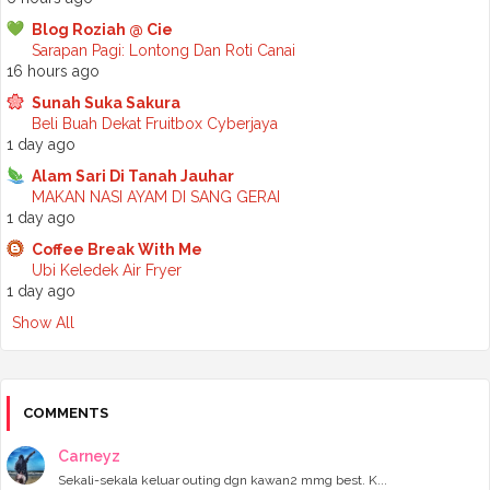
►
May 2025
(6)
Blog Roziah @ Cie
►
April 2025
(6)
Sarapan Pagi: Lontong Dan Roti Canai
►
March 2025
(6)
16 hours ago
►
February 2025
(1)
►
January 2025
(3)
Sunah Suka Sakura
►
2024
(68)
Beli Buah Dekat Fruitbox Cyberjaya
►
November 2024
(7)
1 day ago
►
October 2024
(8)
Alam Sari Di Tanah Jauhar
►
September 2024
(4)
MAKAN NASI AYAM DI SANG GERAI
►
August 2024
(6)
1 day ago
►
July 2024
(6)
►
June 2024
(7)
Coffee Break With Me
►
May 2024
(5)
Ubi Keledek Air Fryer
►
April 2024
(11)
1 day ago
►
March 2024
(6)
Show All
►
February 2024
(3)
►
January 2024
(5)
►
2023
(118)
►
December 2023
(11)
►
November 2023
(4)
COMMENTS
►
October 2023
(11)
►
September 2023
(8)
Carneyz
►
August 2023
(14)
Sekali-sekala keluar outing dgn kawan2 mmg best. K...
►
July 2023
(9)