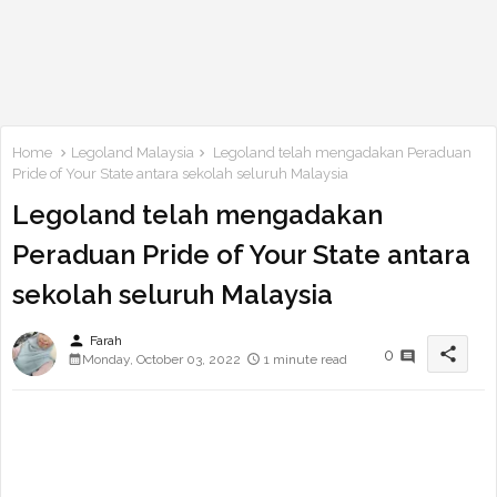
Home
Legoland Malaysia
Legoland telah mengadakan Peraduan
Pride of Your State antara sekolah seluruh Malaysia
Legoland telah mengadakan
Peraduan Pride of Your State antara
sekolah seluruh Malaysia
person
Farah
share
0
Monday, October 03, 2022
1 minute read