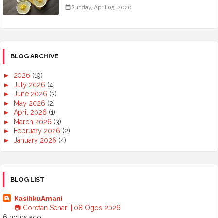
Sunday, April 05, 2020
BLOG ARCHIVE
►
2026
(19)
►
July 2026
(4)
►
June 2026
(3)
►
May 2026
(2)
►
April 2026
(1)
►
March 2026
(3)
►
February 2026
(2)
►
January 2026
(4)
►
2025
(50)
►
December 2025
(3)
►
November 2025
(2)
►
October 2025
(2)
BLOG LIST
►
September 2025
(7)
►
August 2025
(7)
KasihkuAmani
►
July 2025
(2)
📷 Coretan Sehari | 08 Ogos 2026
►
June 2025
(5)
6 hours ago