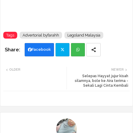
Tags
Advertorial byfarahh
Legoland Malaysia
Facebook
Twi
Wh
OLDER
NEWER
tte
ats
Selepas Hayyat jujur kisah
silamnya, bole ke Aira terima -
Sekali Lagi Cinta Kembali
r
app