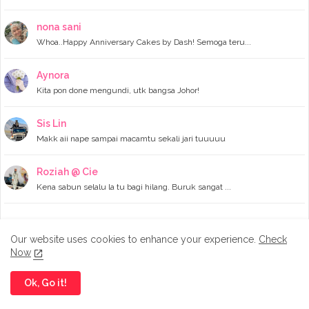
►
June 2023
(7)
►
May 2023
(5)
nona sani
►
April 2023
(11)
Whoa..Happy Anniversary Cakes by Dash! Semoga teru...
►
March 2023
(20)
►
February 2023
(7)
Aynora
►
January 2023
(11)
Kita pon done mengundi, utk bangsa Johor!
▼
2022
(122)
►
December 2022
(13)
►
November 2022
(12)
Sis Lin
▼
October 2022
(8)
Makk aii nape sampai macamtu sekali jari tuuuuu
Random story cuti deepavali
Pengalaman naik donut boat dekat Port Dickson
Pengalaman makan dekat Zuru Zuru - Nong Chik Johor
Roziah @ Cie
Pengalaman naik mybas ke Pontian
Kena sabun selalu la tu bagi hilang. Buruk sangat ...
Promo Buffet Dinner dan lunch sempena Deepavali di...
A throwback picture with Farah
Selepas Hayyat jujur kisah silamnya, bole ke Aira ...
Legoland telah mengadakan Peraduan Pride of Your S...
Our website uses cookies to enhance your experience.
Check
►
September 2022
(16)
Now
►
August 2022
(4)
LABELS
►
July 2022
(16)
Ok, Go it!
►
June 2022
(11)
#Diaryblog Farahh
Advertorial byfarahh
Beauty
►
May 2022
(10)