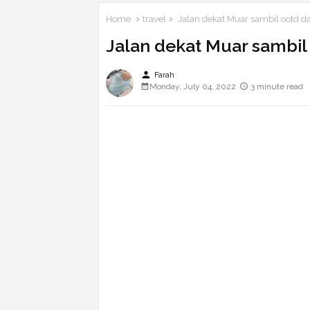
Home
travel
Jalan dekat Muar sambil ootd d
Jalan dekat Muar sambil
person
Farah
Monday, July 04, 2022
3 minute read