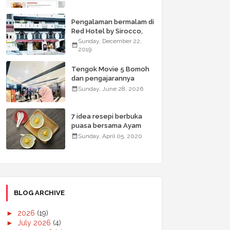
Pengalaman bermalam di
Red Hotel by Sirocco,
Kuala Lumpur selama 3
Sunday, December 22,
hari 2 malam
2019
Tengok Movie 5 Bomoh
dan pengajarannya
Sunday, June 28, 2026
7 idea resepi berbuka
puasa bersama Ayam
Brand & Menangi hadiah
Sunday, April 05, 2020
menarik
BLOG ARCHIVE
►
2026
(19)
►
July 2026
(4)