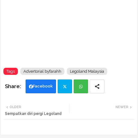
Tags
Advertorial byfarahh
Legoland Malaysia
Facebook
Twi
Wh
OLDER
NEWER
tte
ats
Sempatkan diri pergi Legoland
r
app