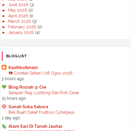
►
June 2026
(3)
►
May 2026
(2)
►
April 2026
(1)
►
March 2026
(3)
►
February 2026
(2)
►
January 2026
(4)
►
2025
(50)
►
December 2025
(3)
►
November 2025
(2)
►
October 2025
(2)
BLOG LIST
►
September 2025
(7)
►
August 2025
(7)
KasihkuAmani
►
July 2025
(2)
📷 Coretan Sehari | 08 Ogos 2026
►
June 2025
(5)
5 hours ago
►
May 2025
(6)
Blog Roziah @ Cie
►
April 2025
(6)
Sarapan Pagi: Lontong Dan Roti Canai
►
March 2025
(6)
15 hours ago
►
February 2025
(1)
►
January 2025
(3)
Sunah Suka Sakura
►
2024
(68)
Beli Buah Dekat Fruitbox Cyberjaya
►
November 2024
(7)
1 day ago
►
October 2024
(8)
Alam Sari Di Tanah Jauhar
►
September 2024
(4)