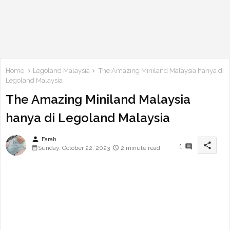
Home
Legoland Malaysia
The Amazing Miniland Malaysia hanya di
Legoland Malaysia
The Amazing Miniland Malaysia
hanya di Legoland Malaysia
person
Farah
share
1
Sunday, October 22, 2023
2 minute read